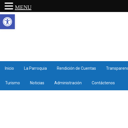
MENU
Abrir barra de herramientas
Inicio
La Parroquia
Rendición de Cuentas
Transparenc
Turismo
Noticias
Administración
Contáctenos